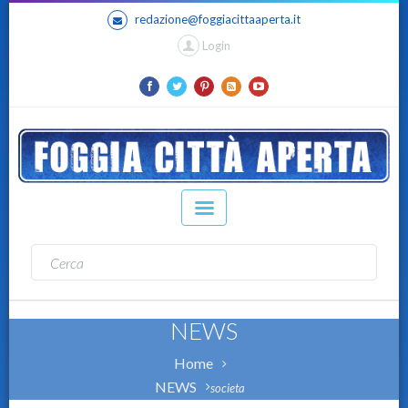
redazione@foggiacittaaperta.it
Login
NEWS
Home
NEWS
societa