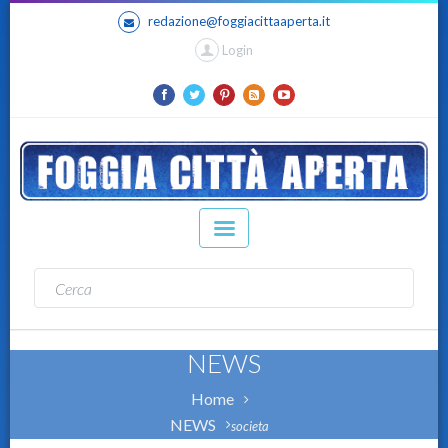
redazione@foggiacittaaperta.it
Login
NEWS
Home
NEWS
societa