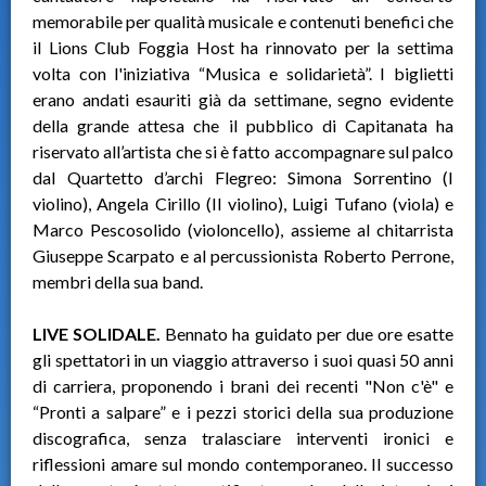
memorabile per qualità musicale e contenuti benefici che
il Lions Club Foggia Host ha rinnovato per la settima
volta con l'iniziativa “Musica e solidarietà”. I biglietti
erano andati esauriti già da settimane, segno evidente
della grande attesa che il pubblico di Capitanata ha
riservato all’artista che si è fatto accompagnare sul palco
dal Quartetto d’archi Flegreo: Simona Sorrentino (I
violino), Angela Cirillo (II violino), Luigi Tufano (viola) e
Marco Pescosolido (violoncello), assieme al chitarrista
Giuseppe Scarpato e al percussionista Roberto Perrone,
membri della sua band.
LIVE SOLIDALE.
Bennato ha guidato per due ore esatte
gli spettatori in un viaggio attraverso i suoi quasi 50 anni
di carriera, proponendo i brani dei recenti "Non c'è" e
“Pronti a salpare” e i pezzi storici della sua produzione
discografica, senza tralasciare interventi ironici e
riflessioni amare sul mondo contemporaneo. Il successo