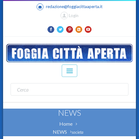
redazione@foggiacittaaperta.it
Login
NEWS
Home
NEWS
societa