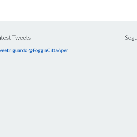
atest Tweets
Segu
eet riguardo @FoggiaCittaAper