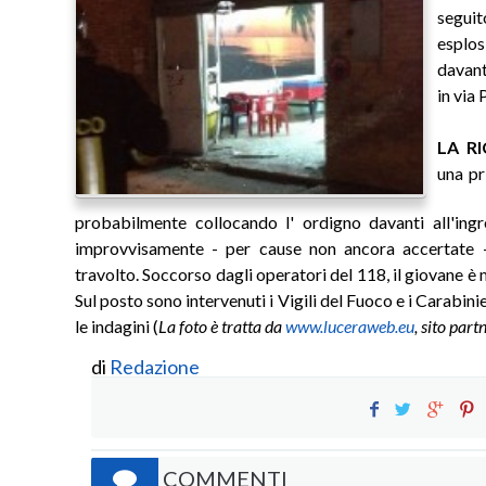
seguit
esplos
davant
in via 
LA R
una pr
probabilmente collocando l' ordigno davanti all'ingr
improvvisamente - per cause non ancora accertate - 
travolto. Soccorso dagli operatori del 118, il giovane è
Sul posto sono intervenuti i Vigili del Fuoco e i Carabinie
le indagini (
La foto è tratta da
www.luceraweb.eu
, sito part
di
Redazione
COMMENTI