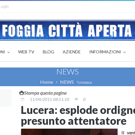
Login
ONI
WEB TV
BLOG
AZIENDE
INFORMAZIONI
NEWS
Home
NEWS
cronaca
Stampa questa pagina
11/04/2015 08:51:10
0
Lucera: esplode ordign
presunto attentatore
Il ve