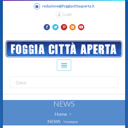
redazione@foggiacittaaperta.it
Login
NEWS
Home
NEWS
cronaca