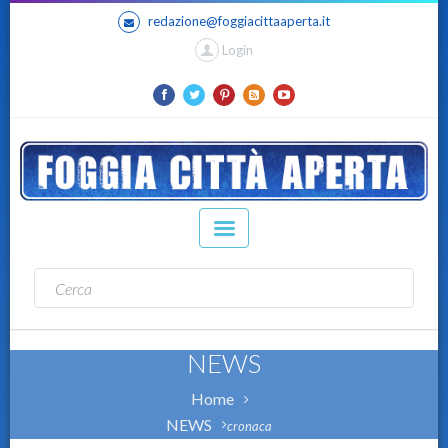
redazione@foggiacittaaperta.it
Login
NEWS
Home
NEWS
cronaca