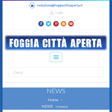
redazione@foggiacittaaperta.it
Login
NEWS
Home
NEWS
cronaca