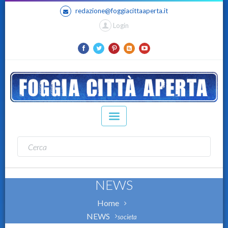
redazione@foggiacittaaperta.it
Login
NEWS
Home
NEWS
societa