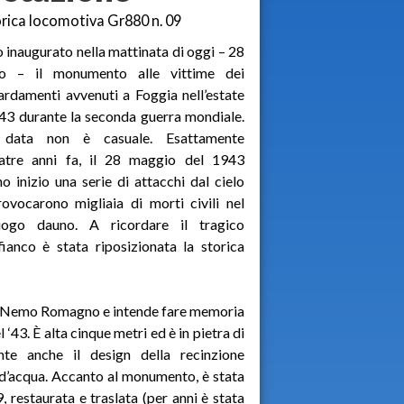
rica locomotiva Gr880 n. 09
o inaugurato nella mattinata di oggi – 28
o – il monumento alle vittime dei
damenti avvenuti a Foggia nell’estate
43 durante la seconda guerra mondiale.
data non è casuale. Esattamente
tatre anni fa, il 28 maggio del 1943
o inizio una serie di attacchi dal cielo
ovocarono migliaia di morti civili nel
uogo dauno. A ricordare il tragico
anco è stata riposizionata la storica
redo Nemo Romagno e intende fare memoria
‘43. È alta cinque metri ed è in pietra di
nte anche il design della recinzione
 d’acqua. Accanto al monumento, è stata
, restaurata e traslata (per anni è stata