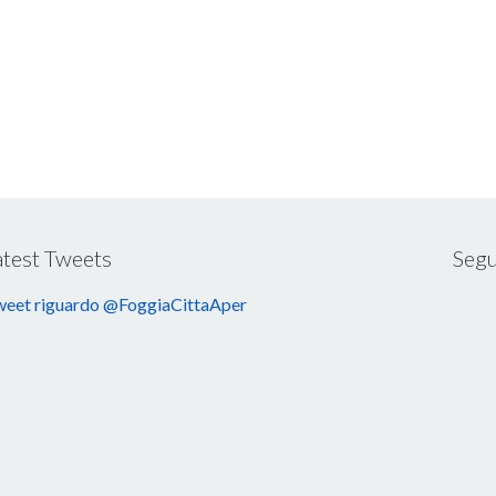
atest Tweets
Segu
eet riguardo @FoggiaCittaAper