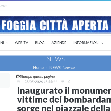
Login
ONI
WEB TV
BLOG
AZIENDE
INFORMAZIONI
NEWS
Home
NEWS
cronaca
Stampa questa pagina
28/05/2026 18:55:11
0
Inaugurato il monumen
vittime dei bombardam
sorge nel piazzale dell