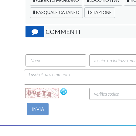
ALBERTO MANGANO
LOCOMOTIVA
MO
PASQUALE CATANEO
STAZIONE
COMMENTI
INVIA