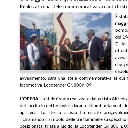
Realizzata una stele commemorativa, accanto la sto
È stat
maggi
bombar
del 19
E la 
ottan
avevan
che pr
capol
avvenimento, sarà una stele commemorativa al cui fi
locomotiva ‘Locotender Gr. 880 n. 09.
L’OPERA.
La stele è stata realizzata dall’artista Alf
del sacrificio dei ferrovieri durante i bombardamenti del 
apricena. Lo stesso artista ha curato pregevolme
richiamando il simbolo delle tre fiammelle su specchio
posizionata, tirata a lucido, la Locotender Gr. 880 n. 09