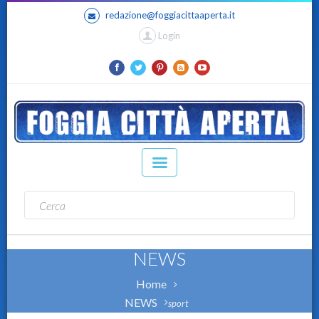
redazione@foggiacittaaperta.it
Login
NEWS
Home
NEWS
sport