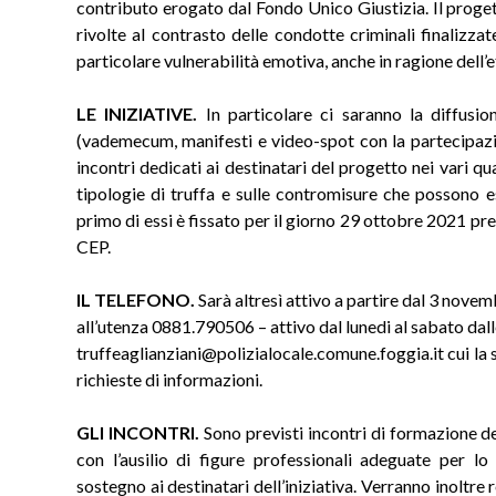
contributo erogato dal Fondo Unico Giustizia. Il proget
rivolte al contrasto delle condotte criminali finalizza
particolare vulnerabilità emotiva, anche in ragione dell’
LE INIZIATIVE.
In particolare ci saranno la diffus
(vademecum, manifesti e video-spot con la partecipazio
incontri dedicati ai destinatari del progetto nei vari qua
tipologie di truffa e sulle contromisure che possono e
primo di essi è fissato per il giorno 29 ottobre 2021 pre
CEP.
IL TELEFONO.
Sarà altresì attivo a partire dal 3 nov
all’utenza 0881.790506 – attivo dal lunedi al sabato dalle
truffeaglianziani@polizialocale.comune.foggia.it cui la 
richieste di informazioni.
GLI INCONTRI.
Sono previsti incontri di formazione de
con l’ausilio di figure professionali adeguate per lo
sostegno ai destinatari dell’iniziativa. Verranno inoltre r