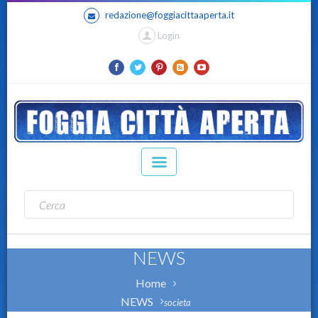
redazione@foggiacittaaperta.it
Login
NEWS
Home
NEWS
societa