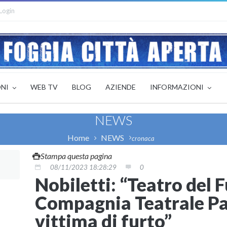
Login
ONI
WEB TV
BLOG
AZIENDE
INFORMAZIONI
NEWS
Home
NEWS
cronaca
Stampa questa pagina
08/11/2023 18:28:29
0
Nobiletti: “Teatro del F
Compagnia Teatrale Pa
vittima di furto”