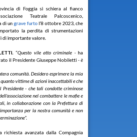
vincia di Foggia si schiera al fianco
Associazione Teatrale Palcoscenico,
a di un
grave furto
l’8 ottobre 2023, che
mportato la perdita di strumentazioni
li di importante valore.
ETTI.
“
Questo vile atto criminale -
ha
rato il Presidente Giuseppe Nobiletti
- è
'intera comunità. Desidero esprimere la mia
 quanto vittime di azioni inaccettabili e che
l Presidente - che tali condotte criminose
ell'associazione nel combattere le mafie e
ali, in collaborazione con la Prefettura di
e importanza per la nostra comunità e non
eterminazione
”.
la richiesta avanzata dalla Compagnia