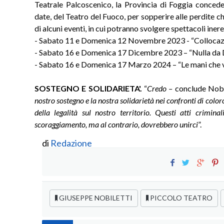
Teatrale Palcoscenico, la Provincia di Foggia concede 
date, del Teatro del Fuoco, per sopperire alle perdite
di alcuni eventi, in cui potranno svolgere spettacoli ineren
- Sabato 11 e Domenica 12 Novembre 2023 - “Collocazi
- Sabato 16 e Domenica 17 Dicembre 2023 – “Nulla da 
- Sabato 16 e Domenica 17 Marzo 2024 – “Le mani che v
SOSTEGNO E SOLIDARIETA'.
“
Credo –
conclude Nobi
nostro sostegno e la nostra solidarietà nei confronti di colo
della legalità sul nostro territorio. Questi atti crimi
scoraggiamento, ma al contrario, dovrebbero unirci
”.
di
Redazione
GIUSEPPE NOBILETTI
PICCOLO TEATRO