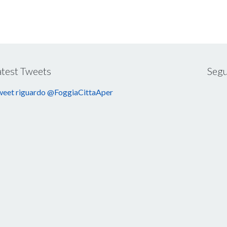
atest Tweets
Segu
eet riguardo @FoggiaCittaAper