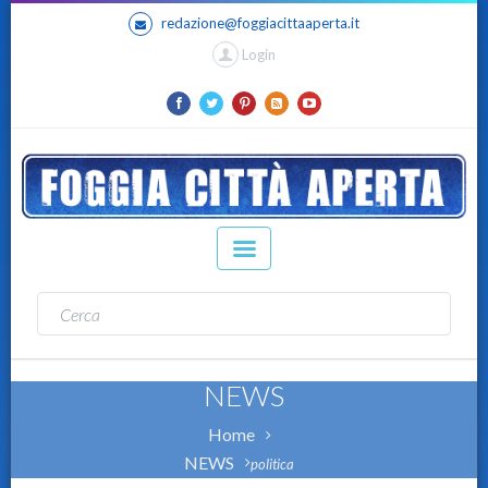
redazione@foggiacittaaperta.it
Login
NEWS
Home
NEWS
politica