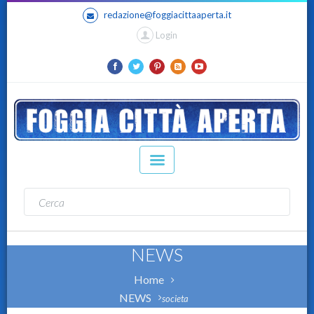
redazione@foggiacittaaperta.it
Login
NEWS
Home
NEWS
societa