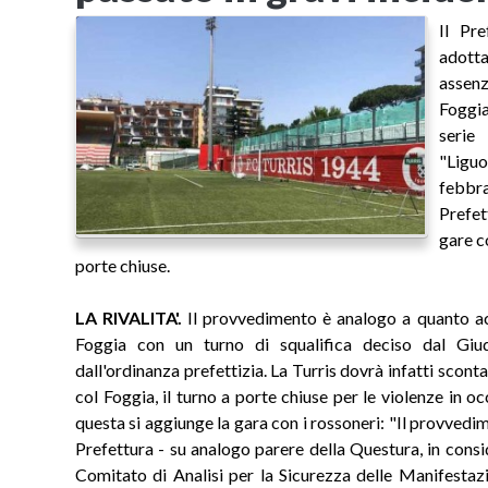
Il Pr
adotta
assen
Foggia
serie
"Ligu
febbr
Prefet
gare c
porte chiuse.
LA RIVALITA'.
Il provvedimento è analogo a quanto acc
Foggia con un turno di squalifica deciso dal Giud
dall'ordinanza prefettizia. La Turris dovrà infatti sconta
col Foggia, il turno a porte chiuse per le violenze in 
questa si aggiunge la gara con i rossoneri: "Il provved
Prefettura - su analogo parere della Questura, in consi
Comitato di Analisi per la Sicurezza delle Manifestaz