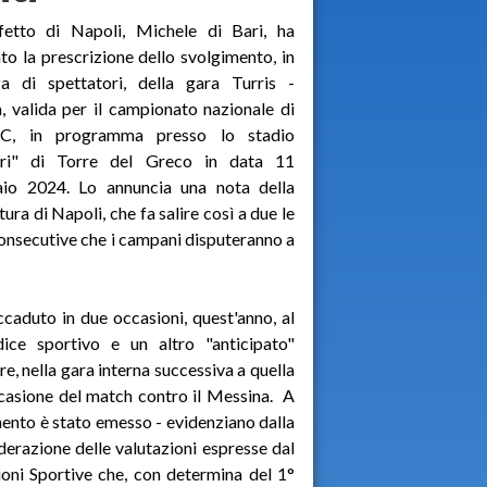
efetto di Napoli, Michele di Bari, ha
to la prescrizione dello svolgimento, in
za di spettatori, della gara Turris -
, valida per il campionato nazionale di
 C, in programma presso lo stadio
ori" di Torre del Greco in data 11
aio 2024. Lo annuncia una nota della
tura di Napoli, che fa salire così a due le
onsecutive che i campani disputeranno a
aduto in due occasioni, quest'anno, al
ice sportivo e un altro "anticipato"
re, nella gara interna successiva a quella
occasione del match contro il Messina. A
imento è stato emesso - evidenziano dalla
derazione delle valutazioni espresse dal
ioni Sportive che, con determina del 1°