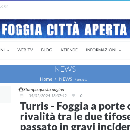
Login
ONI
WEB TV
BLOG
AZIENDE
INFORMAZIONI
NEWS
Home
NEWS
societa
Stampa questa pagina
05/02/2024 18:37:42
0
Turris - Foggia a porte
rivalità tra le due tifos
passato in gravi incide