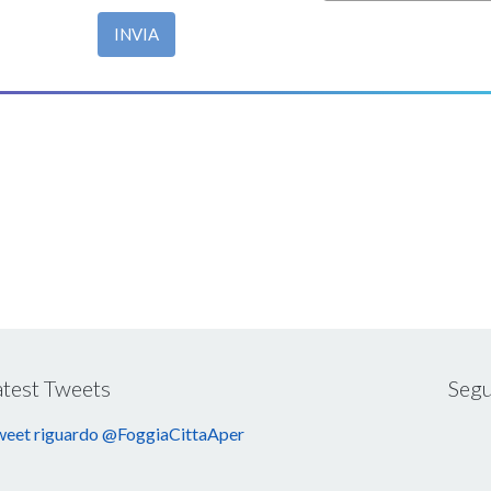
INVIA
atest Tweets
Segu
eet riguardo @FoggiaCittaAper