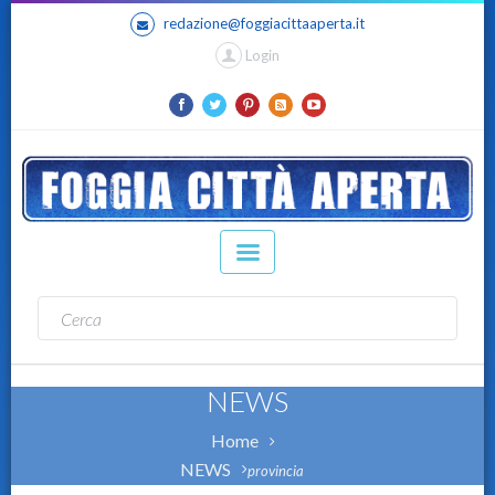
redazione@foggiacittaaperta.it
Login
NEWS
Home
NEWS
provincia