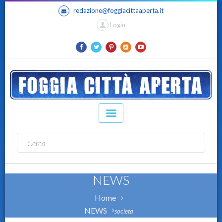
redazione@foggiacittaaperta.it
Login
NEWS
Home
NEWS
societa