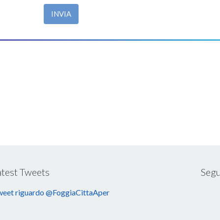
INVIA
atest Tweets
Segu
eet riguardo @FoggiaCittaAper