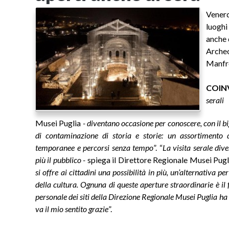
Venerd
luoghi
anche 
Arche
Manfr
COIN
seral
Musei Puglia
- diventano occasione per conoscere, con il big
di contaminazione di storia e storie: un assortimento d
temporanee e percorsi senza tempo
”. “
La visita serale div
più il pubblico -
spiega il Direttore Regionale Musei Pugli
si offre ai cittadini una possibilità in più, un’alternativa pe
della cultura. Ognuna di queste aperture straordinarie è il f
personale dei siti della Direzione Regionale Musei Puglia ha
va il mio sentito grazie
”.