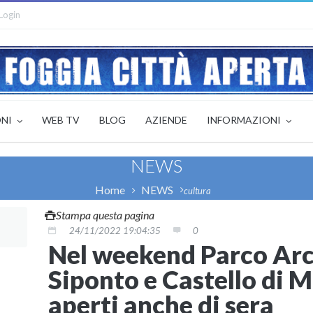
Login
ONI
WEB TV
BLOG
AZIENDE
INFORMAZIONI
NEWS
Home
NEWS
cultura
Stampa questa pagina
24/11/2022 19:04:35
0
Nel weekend Parco Arc
Siponto e Castello di 
aperti anche di sera