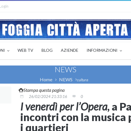
Login
ONI
WEB TV
BLOG
AZIENDE
INFORMAZIONI
NEWS
Home
NEWS
cultura
Stampa questa pagina
26/02/2024 21:33:16
0
I venerdì per l’Opera
, a P
incontri con la musica 
i quartieri