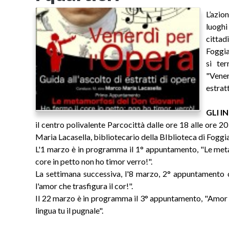
L’azio
luoghi
cittad
Foggia 
si te
"Vener
estrat
GLI I
il centro polivalente Parcocittà dalle ore 18 alle ore
Maria Lacasella, bibliotecario della BIblioteca di Fogg
L'1 marzo è in programma il 1° appuntamento, "Le meta
core in petto non ho timor verro!".
La settimana successiva, l'8 marzo, 2° appuntamento c
l'amor che trasfigura il cor!".
Il 22 marzo è in programma il 3° appuntamento, "Amor s
lingua tu il pugnale".