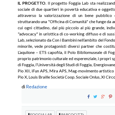
IL PROGETTO
. Il progetto Foggia Lab sta realizza
sociale di due quartieri in povertà educativa e ogget
attraverso la valorizzazione di un bene pubblico 
strutturando una "Officina di Comunità" che funge da a
cui ogni cittadino, dal più piccolo al più grande, ind
"advocacy" in un'ottica di co-working diffuso e di sussi
Lab, selezionato da Con i Bambini nell’ambito del Fondo
minorile, vede protagonisti diversi partner che costit
L’aquilone – ETS capofila, il Polo Bibliomuseale di Fog
proprio patrimonio culturale ed esperenziale, i propri 
di Foggia, l’Università degli Studi di Foggia, Energiova
Pio XII, iFun APS, Mira APS, Mag-movimento artistico 
Pio X, Louis Braille Società Coop. Sociale Onlus, XI Circ
di
Redazione
FOGGIA LAB
PARCOCITTà