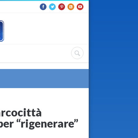
arcocittà
per “rigenerare”