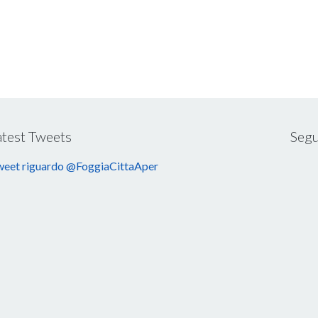
atest Tweets
Segu
eet riguardo @FoggiaCittaAper