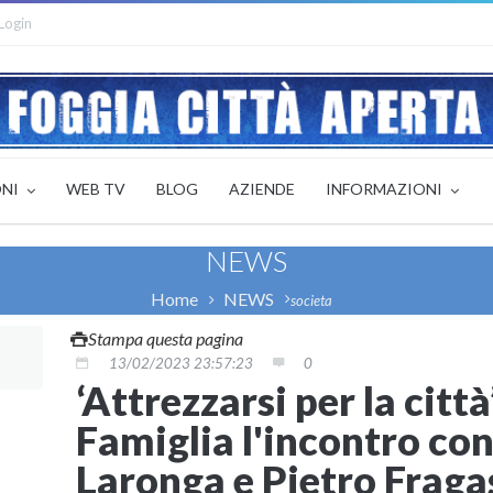
Login
ONI
WEB TV
BLOG
AZIENDE
INFORMAZIONI
NEWS
Home
NEWS
societa
Stampa questa pagina
13/02/2023 23:57:23
0
‘Attrezzarsi per la città
Famiglia l'incontro co
Laronga e Pietro Fraga