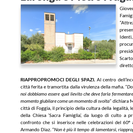
Gioved
Famig
“Attre
prese
Ident
procu
presid
Scart
dirett
RIAPPROPROMOCI DEGLI SPAZI.
Al centro dell’inco
città ferita e tramortita dalla virulenza della mafia. “
Dob
noi dobbiamo essere quel lievito che deve farla fermentare
momento giubilare come un momento di svolta
” dichiara 
città di Foggia, il principio della cultura della legalità, 
della Chiesa ‘Sacra Famiglia’, da luogo di culto a pr
confronto che si inserisce nelle celebrazioni del 60° 
Armando Diaz. “
Non è più il tempo di lamentarsi, riappro