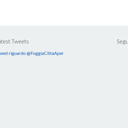
atest Tweets
Segu
eet riguardo @FoggiaCittaAper