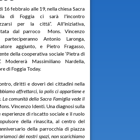
ì 16 febbraio alle 19, nella chiesa Sacra
lia di Foggia ci sarà l'incontro
zzarsi per la città”. All'iniziativa,
ntata dal parroco Mons. Vincenzo
i, parteciperanno Antonio Laronga,
ratore aggiunto, e Pietro Fragasso,
ente della cooperativa sociale ‘Pietra di
o’. Modererà Massimiliano Nardella,
ore di Foggia Today.
ntro, diritti e doveri dei cittadini nella
biamo affrettarci, la polis ci appartiene e
. La comunità della Sacra Famiglia vede il
Mons. Vincenzo Identi. Una diagnosi sulla
le esperienze di riscatto sociale e il ruolo
opulsore della rinascita, al centro del
anniversario della parrocchia di piazza
priamoci dei nostri spazi, non scarichiamo