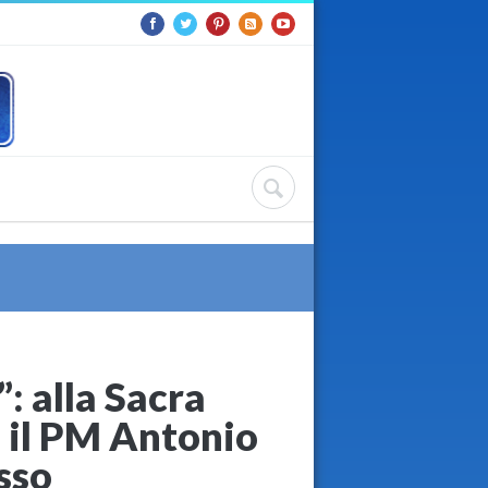
”: alla Sacra
n il PM Antonio
sso