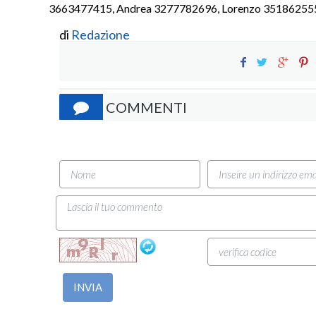
3663477415, Andrea 3277782696, Lorenzo 351862555
di
Redazione
COMMENTI
INVIA