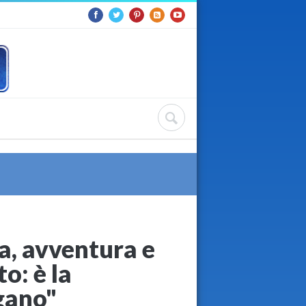
a, avventura e
o: è la
rgano"