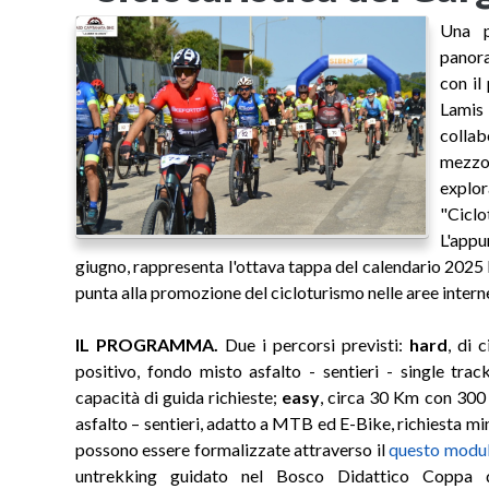
Una p
panora
con il
Lamis
colla
mezzo
expl
"Ciclo
L'app
giugno, rappresenta l'ottava tappa del calendario 202
punta alla promozione del cicloturismo nelle aree intern
IL PROGRAMMA.
Due i percorsi previsti:
hard
, di 
positivo, fondo misto asfalto - sentieri - single t
capacità di guida richieste;
easy
, circa 30 Km con 300 
asfalto – sentieri, adatto a MTB ed E-Bike, richiesta min
possono essere formalizzate attraverso il
questo modu
untrekking guidato nel Bosco Didattico Coppa d