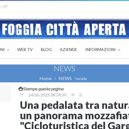
Login
ONI
WEB TV
BLOG
AZIENDE
INFORMAZIONI
NEWS
Home
NEWS
societa
Stampa questa pagina
24/06/2025 08:58:39
0
Una pedalata tra natur
un panorama mozzafiat
"Cicloturistica del Ga