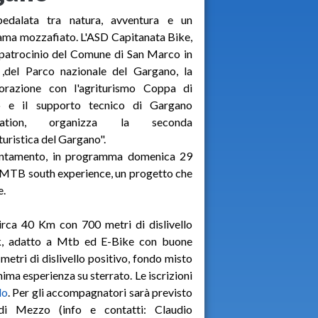
edalata tra natura, avventura e un
ma mozzafiato. L'ASD Capitanata Bike,
 patrocinio del Comune di San Marco in
 ,del Parco nazionale del Gargano, la
borazione con l'agriturismo Coppa di
 e il supporto tecnico di Gargano
oration, organizza la seconda
turistica del Gargano".
untamento, in programma domenica 29
5 MTB south experience, un progetto che
e.
circa 40 Km con 700 metri di dislivello
rack, adatto a Mtb ed E-Bike con buone
metri di dislivello positivo, fondo misto
ima esperienza su sterrato. Le iscrizioni
lo
. Per gli accompagnatori sarà previsto
i Mezzo (info e contatti: Claudio