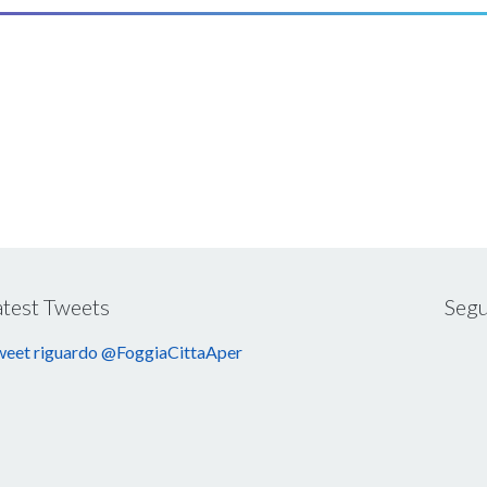
atest Tweets
Segu
eet riguardo @FoggiaCittaAper