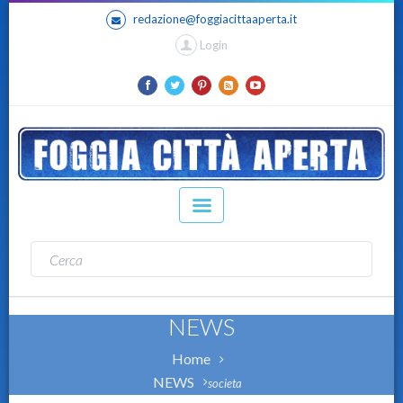
redazione@foggiacittaaperta.it
Login
NEWS
Home
NEWS
societa