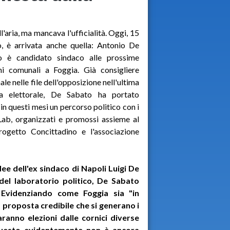
ll'aria, ma mancava l'ufficialità. Oggi, 15
, è arrivata anche quella: Antonio De
o è candidato sindaco alle prossime
ni comunali a Foggia. Già consigliere
le nelle file dell'opposizione nell'ultima
ta elettorale, De Sabato ha portato
 in questi mesi un percorso politico con i
Lab, organizzati e promossi assieme al
rogetto Concittadino e l'associazione
e dell'ex sindaco di Napoli Luigi De
del laboratorio politico, De Sabato
. Evidenziando come Foggia sia "in
a proposta credibile che si generano i
anno elezioni dalle cornici diverse
uesto evidentemente non è ancora