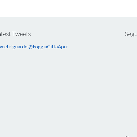
atest Tweets
Segu
eet riguardo @FoggiaCittaAper