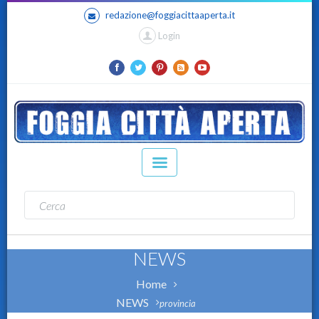
redazione@foggiacittaaperta.it
Login
NEWS
Home
NEWS
provincia