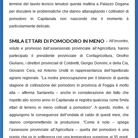
termine del tavolo tecnico tenutosi questa mattina a Palazzo Dogana
per discutere le problematiche che stanno attanagliando i coltivatori di
pomodoro in Capitanata non nasconde che il momento è
particolarmente delicato.
5MILA ETTARI DI POMODORO IN MENO
-
All’incontro,
voluto e promosso dall’assessorato provinciale all’Agricoltura, hanno
partecipato il presidente provinciale di Confagricoltura, Onofrio
Giuliano, i direttori provinciali di Coldiretti, Giorgio Donnini, e della Cia,
Giovanni Cera, ed Antonio Ursitti in rappresentanza dell’Ispettorato
agrario regionale. "La nostra preoccupazione per il bilancio di questa
stagione di coltivazione del pomodoro in provincia di Foggia è molto
alta – afferma Santarella – anche in considerazione del fatto che
rispetto allo scorso anno in Capitanata si registra qualcosa come 5mila
ettari di terreno in meno coltivati a pomodoro".
A questo, inoltre, si
aggiungono le conseguenze dell’ondata di caldo di questi mesi, che
stanno compromettendo la produzione. "Come è noto – spiega
l’assessore provinciale all’Agricoltura – quella del pomodoro è una
pianta che va in sofferenza con una temperatura superiore ai 35 gradi.