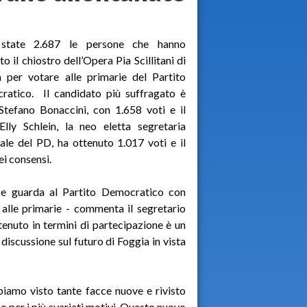
state 2.687 le persone che hanno
to il chiostro dell’Opera Pia Scillitani di
 per votare alle primarie del Partito
ratico. Il candidato più suffragato è
Stefano Bonaccini, con 1.658 voti e il
lly Schlein, la neo eletta segretaria
ale del PD, ha ottenuto 1.017 voti e il
i consensi.
 e guarda al Partito Democratico con
 alle primarie - commenta il segretario
ttenuto in termini di partecipazione è un
 discussione sul futuro di Foggia in vista
iamo visto tante facce nuove e rivisto
o per i più svariati motivi. Questo nuovo