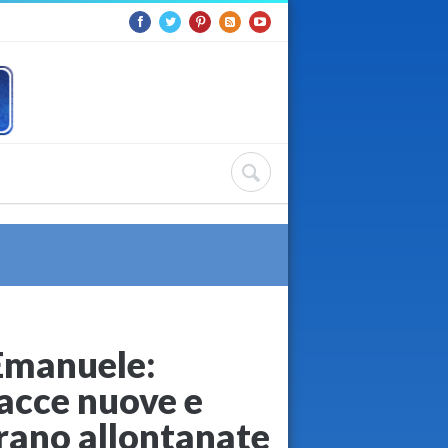
 Emanuele:
acce nuove e
erano allontanate