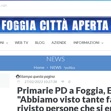
Login
ONI
WEB TV
BLOG
AZIENDE
INFORMAZIONI
NEWS
Home
NEWS
politica
Stampa questa pagina
27/02/2023 10:27:38
0
Primarie PD a Foggia,
"Abbiamo visto tante f
rivisto persone che si 