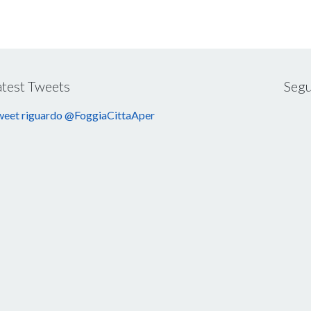
atest Tweets
Segu
eet riguardo @FoggiaCittaAper