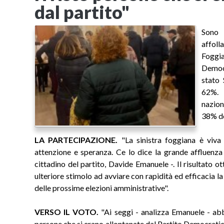
dal partito"
Sono 
affolla
Foggia
Democ
stato 
62%. E
nazion
38% de
LA PARTECIPAZIONE.
"La sinistra foggiana è viva
attenzione e speranza. Ce lo dice la grande affluenza
cittadino del partito, Davide Emanuele -. Il risultato o
ulteriore stimolo ad avviare con rapidità ed efficacia la
delle prossime elezioni amministrative".
VERSO IL VOTO.
"Ai seggi - analizza Emanuele - abb
persone che si erano allontanate dal Partito Democratic