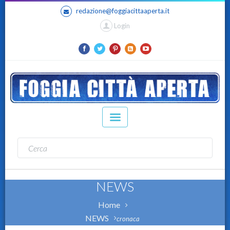
redazione@foggiacittaaperta.it
Login
NEWS
Home
NEWS
cronaca