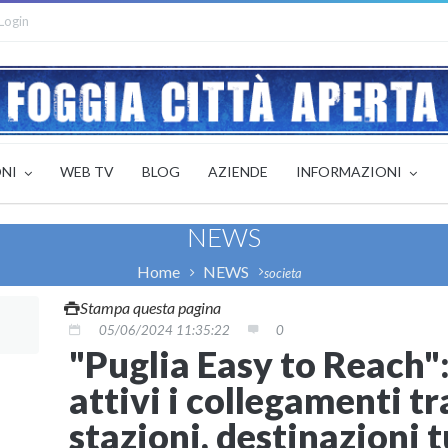
Login
ONI
WEB TV
BLOG
AZIENDE
INFORMAZIONI
NEWS
Home
NEWS
societa
Stampa questa pagina
05/06/2024 11:35:22
0
"Puglia Easy to Reach":
attivi i collegamenti tr
stazioni, destinazioni tu