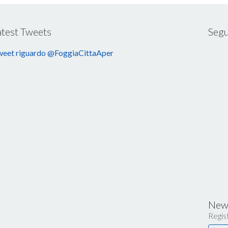
atest Tweets
Segu
eet riguardo @FoggiaCittaAper
News
Regist