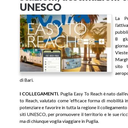
UNESCO
La Pr
l’atti
pubbli
8 giu
giorna
Viest
Marghe
sito 
aeropo
di Bari.
I COLLEGAMENTI.
Puglia Easy To Reach è nato dall
to Reach, valutato come ‘efficace forma di mobilità int
potenziare e favorire in tutta la regione il collegamento 
siti UNESCO, per promuovere il territorio e le sue ricc
ma di chiunque voglia viaggiare in Puglia.