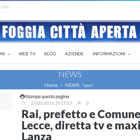
Login
ONI
WEB TV
BLOG
AZIENDE
INFORMAZIONI
NEWS
Home
NEWS
sport
Stampa questa pagina
27/05/2016 19:17:53
0
Rai, prefetto e Comune 
Lecce, diretta tv e max
Lanza