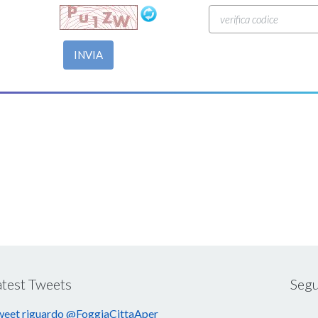
INVIA
atest Tweets
Segu
eet riguardo @FoggiaCittaAper