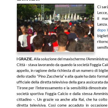
Ci sar
Lecce,
il ma
Lanza.
dopo l
biglie
ritor
semifi
I GRAZIE.
Alla soluzione del maxischermo l’Amministra
Città - stava lavorando da quando la società Foggia C
appello, in ragione della richiesta di un numero di bigli
dello stadio “Pino Zaccheria” e alla quale ha dato form
ufficiale della diretta televisiva della gara assicurata d
Tirone per l’interessamento e la sensibilità dimostrate 
società sportiva Foggia Calcio e dalla stessa Amminis
cittadino –. Un grazie va anche alla Rai, che ha colto
diretta televisiva. Così come accaduto in occasione 