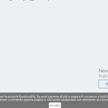
News
Regist
R
per le proprie funzionalità. Se vuoi saperne di più o negare il consenso a tutti
ner, scorrendo questa pagina o cliccando qualunque suo elemento acconsent
© 2015 All Rights Reserved.
Accetto