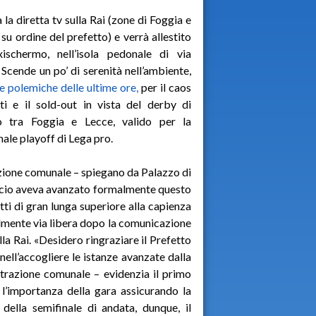
à la diretta tv sulla Rai (zone di Foggia e
 su ordine del prefetto) e verrà allestito
xischermo, nell’isola pedonale di via
 Scende un po’ di serenità nell’ambiente,
e polemiche delle ultime ore,
per il caos
tti e il sold-out in vista del derby di
no tra Foggia e Lecce, valido per la
nale playoff di Lega pro.
zione comunale – spiegano da Palazzo di
alcio aveva avanzato formalmente questo
etti di gran lunga superiore alla capienza
almente via libera dopo la comunicazione
alla Rai. «Desidero ringraziare il Prefetto
nell’accogliere le istanze avanzate dalla
trazione comunale – evidenzia il primo
 l’importanza della gara assicurando la
della semifinale di andata, dunque, il