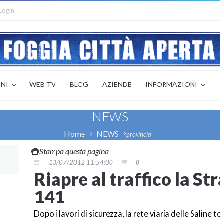
Login
ONI
WEB TV
BLOG
AZIENDE
INFORMAZIONI
NEWS
Home
NEWS
provincia
Stampa questa pagina
13/07/2012 11:54:00
0
Riapre al traffico la St
141
Dopo i lavori di sicurezza, la rete viaria delle Saline 