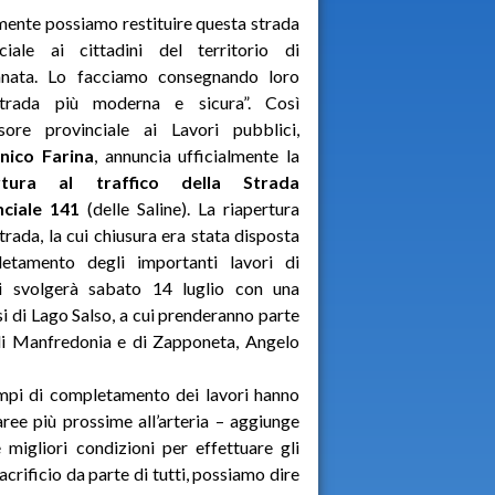
mente possiamo restituire questa strada
nciale ai cittadini del territorio di
anata. Lo facciamo consegnando loro
trada più moderna e sicura”. Così
ssore provinciale ai Lavori pubblici,
ico Farina
, annuncia ufficialmente la
ertura al traffico della Strada
nciale 141
(delle Saline). La riapertura
strada, la cui chiusura era stata disposta
letamento degli importanti lavori di
si svolgerà sabato 14 luglio con una
si di Lago Salso, a cui prenderanno parte
i di Manfredonia e di Zapponeta, Angelo
empi di completamento dei lavori hanno
 aree più prossime all’arteria – aggiunge
 migliori condizioni per effettuare gli
rificio da parte di tutti, possiamo dire