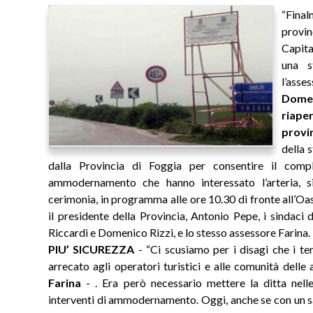
“Final
provi
Capit
una s
l’asse
Domen
riap
provi
della 
dalla Provincia di Foggia per consentire il comp
ammodernamento che hanno interessato l’arteria, 
cerimonia, in programma alle ore 10.30 di fronte all’Oa
il presidente della Provincia, Antonio Pepe, i sindac
Riccardi e Domenico Rizzi, e lo stesso assessore Farina.
PIU’ SICUREZZA
- “Ci scusiamo per i disagi che i t
arrecato agli operatori turistici e alle comunità delle
Farina
- . Era però necessario mettere la ditta nelle
interventi di ammodernamento. Oggi, anche se con un sac