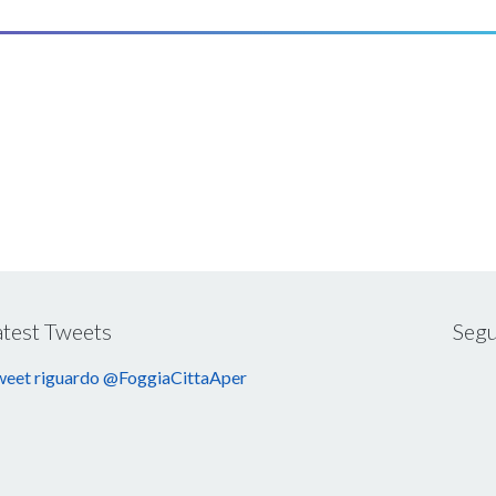
atest Tweets
Segu
eet riguardo @FoggiaCittaAper