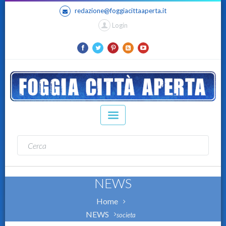
redazione@foggiacittaaperta.it
Login
NEWS
Home
NEWS
societa