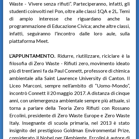
Waste - Vivere senza rifiuti”. Parteciperanno, infatti, gli
studenti coinvolti nel Pon, oltre alle classi 1QA e 2L. Temi
di ampio interesse che riguardano anche la
programmazione di Educazione Civica; anche altre classi,
infatti, seguiranno l'incontro dalle loro aule, sulla
piattaforma Meet.
L’APPUNTAMENTO.
Ridurre, riutilizzare, riciclare è la
filosofia di Zero Waste - Rifiuti zero, movimento ideato
più di trent’anni fa da Paul Connett, professore di chimica
ambientale alla Saint Lawrence University di Canton. Il
Liceo Marconi, sempre nell’ambito di “Uomo-Mondo”,
incontrò Connett il 20 maggio 2017. A distanza di cinque
anni, con un’emergenza ambientale sempre più attuale, si
torna a parlare della Teoria Zero Rifiuti con Rossano
Ercolini, presidente di Zero Waste Europe e Zero Waste
Italy. Insegnante di scuola primaria, nel 2013 è stato
insignito del prestigioso Goldman Environmental Prize,
considerato il Nobel per l’Ambiente. Ercolini è autore di