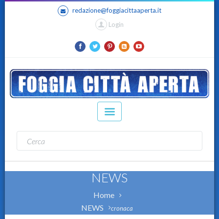
redazione@foggiacittaaperta.it
Login
NEWS
Home
NEWS
cronaca