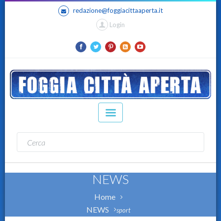
redazione@foggiacittaaperta.it
Login
NEWS
Home
NEWS
sport