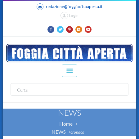
redazione@foggiacittaaperta.it
Login
NEWS
Home
NEWS
cronaca