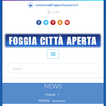
redazione@foggiacittaaperta.it
Login
NEWS
Home
NEWS
provincia