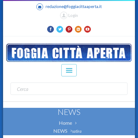
redazione@foggiacittaaperta.it
Login
NEWS
Home
NEWS
satira