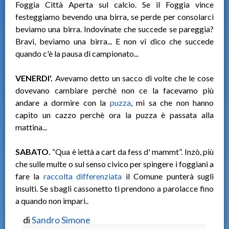
Foggia Città Aperta sul calcio. Se il Foggia vince
festeggiamo bevendo una birra, se perde per consolarci
beviamo una birra. Indovinate che succede se pareggia?
Bravi, beviamo una birra... E non vi dico che succede
quando c'è la pausa di campionato...
VENERDI'.
Avevamo detto un sacco di volte che le cose
dovevano cambiare perchè non ce la facevamo più
andare a dormire con la
puzza
, mi sa che non hanno
capito un cazzo perchè ora la puzza è passata alla
mattina...
SABATO.
“Qua è iettà a cart da fess d' mammt”. Inzò, più
che sulle multe o sul senso civico per spingere i foggiani a
fare la
raccolta differenziata
il Comune punterà sugli
insulti. Se sbagli cassonetto ti prendono a parolacce fino
a quando non impari..
di
Sandro Simone