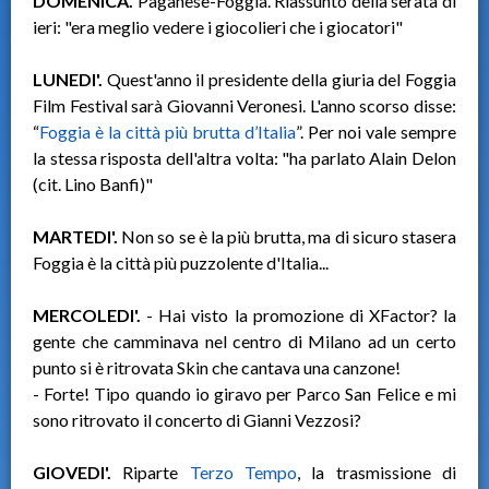
DOMENICA.
Paganese-Foggia. Riassunto della serata di
ieri: "era meglio vedere i giocolieri che i giocatori"
LUNEDI'.
Quest'anno il presidente della giuria del Foggia
Film Festival sarà Giovanni Veronesi. L'anno scorso disse:
“
Foggia è la città più brutta d’Italia
”. Per noi vale sempre
la stessa risposta dell'altra volta: "ha parlato Alain Delon
(cit. Lino Banfi)"
MARTEDI'.
Non so se è la più brutta, ma di sicuro stasera
Foggia è la città più puzzolente d'Italia...
MERCOLEDI'.
- Hai visto la promozione di XFactor? la
gente che camminava nel centro di Milano ad un certo
punto si è ritrovata Skin che cantava una canzone!
- Forte! Tipo quando io giravo per Parco San Felice e mi
sono ritrovato il concerto di Gianni Vezzosi?
GIOVEDI'.
Riparte
Terzo Tempo
, la trasmissione di