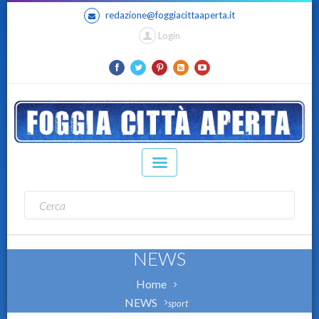
redazione@foggiacittaaperta.it
Login
NEWS
Home
NEWS
sport