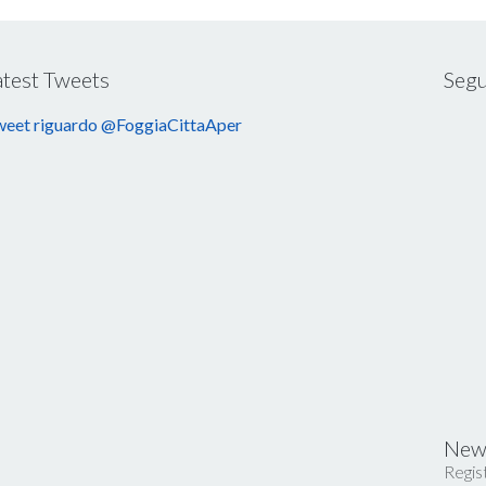
atest Tweets
Segu
eet riguardo @FoggiaCittaAper
News
Regist