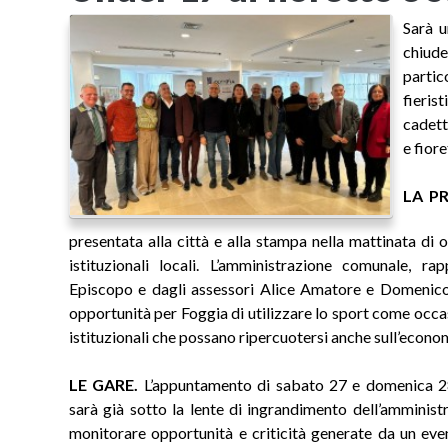
Sarà 
chiude
parti
fieris
cadett
e fior
LA P
presentata alla città e alla stampa nella mattinata di o
istituzionali locali. L’amministrazione comunale, r
Episcopo e dagli assessori Alice Amatore e Domenico
opportunità per Foggia di utilizzare lo sport come occa
istituzionali che possano ripercuotersi anche sull’econom
LE GARE.
L’appuntamento di sabato 27 e domenica 28 
sarà già sotto la lente di ingrandimento dell’amminist
monitorare opportunità e criticità generate da un eve