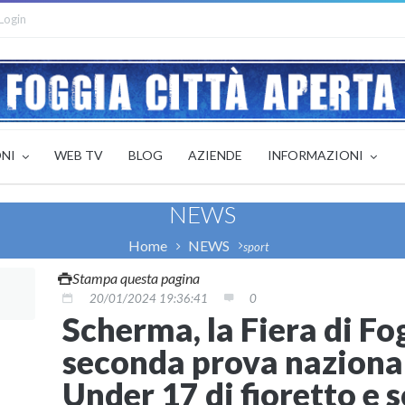
Login
ONI
WEB TV
BLOG
AZIENDE
INFORMAZIONI
NEWS
Home
NEWS
sport
Stampa questa pagina
20/01/2024 19:36:41
0
Scherma, la Fiera di Fo
seconda prova nazional
Under 17 di fioretto e 