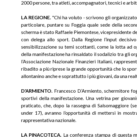
2000 persone, tra atleti, accompagnatori, tecnici e arbitr
LA REGIONE.
"Chi ha voluto - scrivono gli organizzator
particolare, puntare su Foggia quale sede della secon
scherma è stato Raffaele Piemontese, vicepresidente de
con delega allo sport. Dalla Regione l’input decisivo
sensibilizzazione su temi scottanti, come la lotta ad o
della manifestazione ha rinsaldato il sodalizio tra gli o
l’Associazione Nazionale Finanzieri Italiani, rappresen
ribadito a più riprese la grande opportunità che lo spo
allontanino anche e soprattutto i più giovani, da una real
D'ARMIENTO.
Francesco D’Armiento, schermitore fog
sportivi della manifestazione. Una vetrina per giovan
praticato, che, dopo la rassegna di Salsomaggiore (se
under 17), avranno l’opportunità di mettersi in mostr
rappresentativa nazionale.
LA PINACOTECA.
La conferenza stampa di questa mat