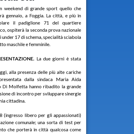
un weekend di grande sport quello che
rà gennaio, a Foggia. La città, e più in
colare il padiglione 71 del quartiere
tico, ospiterà la seconda prova nazionale
i under 17 di schema, specialità sciabola
etto maschile e femminile.
RESENTAZIONE.
La due giorni è stata
ggi, alla presenza delle più alte cariche
appresentata dalla sindaca Maria Aida
 Di Molfetta hanno ribadito la grande
sione di incontro per sviluppare sinergie
ia cittadina.
(ingresso libero per gli appassionati)
razione comunale; una sorta di test per
nto che porterà in città qualcosa come