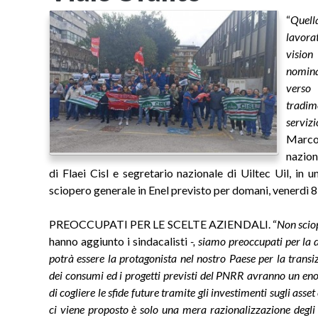
“
Quella
lavora
vision
nomina
verso 
tradim
servizi
Marco
nazion
di Flaei Cisl e segretario nazionale di Uiltec Uil, in 
sciopero generale in Enel previsto per domani, venerdì 
PREOCCUPATI PER LE SCELTE AZIENDALI. “
Non sciop
hanno aggiunto i sindacalisti
-, siamo preoccupati per la 
potrà essere la protagonista nel nostro Paese per la transizi
dei consumi ed i progetti previsti del PNRR avranno un eno
di cogliere le sfide future tramite gli investimenti sugli asse
ci viene proposto è solo una mera razionalizzazione degli 