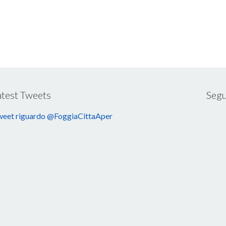
atest Tweets
Segu
eet riguardo @FoggiaCittaAper