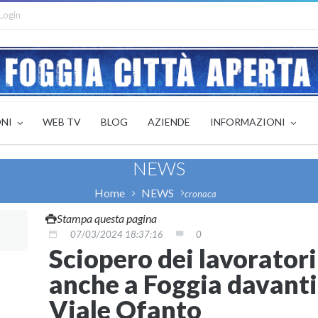
Login
ONI
WEB TV
BLOG
AZIENDE
INFORMAZIONI
NEWS
Home
NEWS
cronaca
Stampa questa pagina
07/03/2024 18:37:16
0
Sciopero dei lavoratori
anche a Foggia davanti 
Viale Ofanto