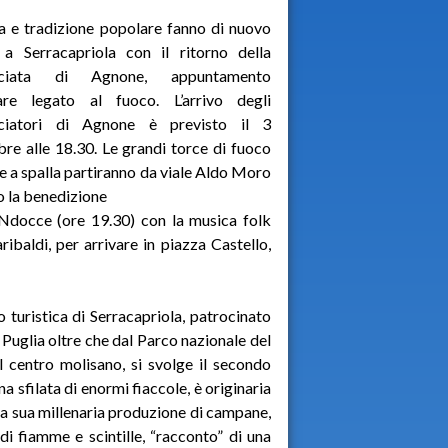
a e tradizione popolare fanno di nuovo
 a Serracapriola con il ritorno della
cciata di Agnone, appuntamento
are legato al fuoco. L’arrivo degli
ciatori di Agnone è previsto il 3
re alle 18.30. Le grandi torce di fuoco
e a spalla partiranno da viale Aldo Moro
o la benedizione
‘Ndocce (ore 19.30) con la musica folk
ibaldi, per arrivare in piazza Castello,
 turistica di Serracapriola, patrocinato
Puglia oltre che dal Parco nazionale del
 centro molisano, si svolge il secondo
 sfilata di enormi fiaccole, è originaria
 la sua millenaria produzione di campane,
i fiamme e scintille, “racconto” di una