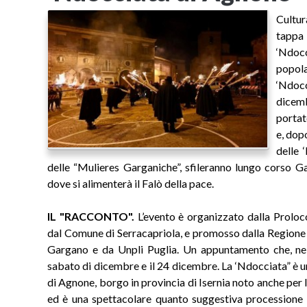
Cultur
tappa
‘Ndo
popol
‘Ndoc
dicemb
portat
e, dop
delle 
delle “Mulieres Garganiche”, sfileranno lungo corso Gar
dove si alimenterà il Falò della pace.
IL "RACCONTO".
L’evento è organizzato dalla Proloco
dal Comune di Serracapriola, e promosso dalla Regione 
Gargano e da Unpli Puglia. Un appuntamento che, nel
sabato di dicembre e il 24 dicembre. La ‘Ndocciata” è una
di Agnone, borgo in provincia di Isernia noto anche per
ed è una spettacolare quanto suggestiva processione d