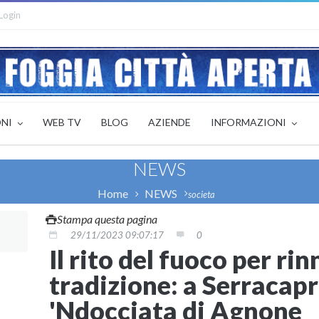
Login
ONI
WEB TV
BLOG
AZIENDE
INFORMAZIONI
NEWS
Home
NEWS
societa
Stampa questa pagina
29/11/2023 09:07:17
0
Il rito del fuoco per ri
tradizione: a Serracapr
'Ndocciata di Agnone