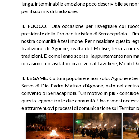
lunga, interminabile emozione poco descrivibile se non vi
per il suo mix di tradizione.
IL FUOCO.
“Una occasione per risvegliare col fuo
presidente della Proloco turistica di Serracapriola – l’i
nostra comunità è testimone. Per rinsaldare questo le
tradizione di Agnone, realtà del Molise, terra a noi v
tradizioni. E, come l’anno scorso, l’appuntamento non man
occasioni con visitatori in arrivo dal Tavoliere, Monti D
IL LEGAME.
Cultura popolare e non solo. Agnone e Ser
Servo di Dio Padre Matteo d’Agnone, nato nel centro 
convento di Serracapriola. “Un motivo in più - conclude
questo legame tra le due comunità. Una osmosi necessar
e attrarre nuovi processi di comunicazione sul Territo