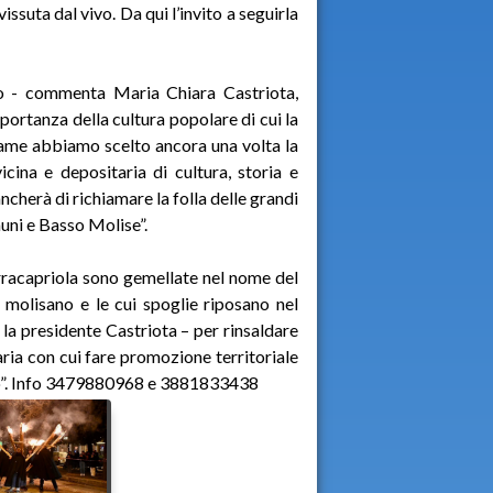
ssuta dal vivo. Da qui l’invito a seguirla
co - commenta Maria Chiara Castriota,
mportanza della cultura popolare di cui la
game abbiamo scelto ancora una volta la
icina e depositaria di cultura, storia e
cherà di richiamare la folla delle grandi
auni e Basso Molise”.
racapriola sono gemellate nel nome del
molisano e le cui spoglie riposano nel
 la presidente Castriota – per rinsaldare
ia con cui fare promozione territoriale
rio”. Info 3479880968 e 3881833438