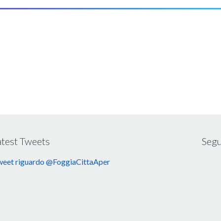
atest Tweets
Segu
eet riguardo @FoggiaCittaAper