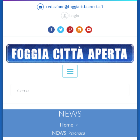
redazione@foggiacittaaperta.it
Login
NEWS
Home
NEWS
cronaca