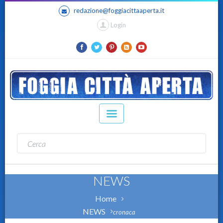
redazione@foggiacittaaperta.it
Login
NEWS
Home
NEWS
cronaca