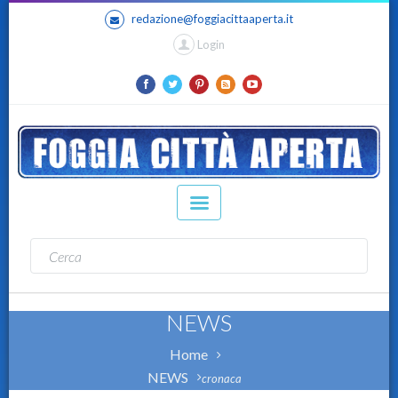
redazione@foggiacittaaperta.it
Login
NEWS
Home
NEWS
cronaca