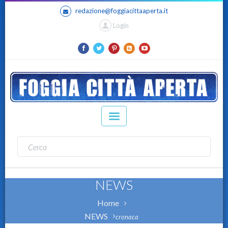
redazione@foggiacittaaperta.it
Login
NEWS
Home
NEWS
cronaca