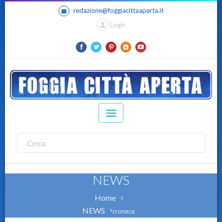
redazione@foggiacittaaperta.it
Login
NEWS
Home
NEWS
cronaca