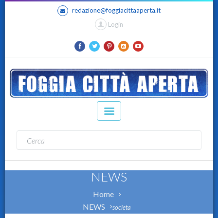
redazione@foggiacittaaperta.it
Login
NEWS
Home
NEWS
societa