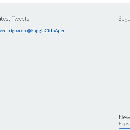
atest Tweets
Segu
eet riguardo @FoggiaCittaAper
News
Regist