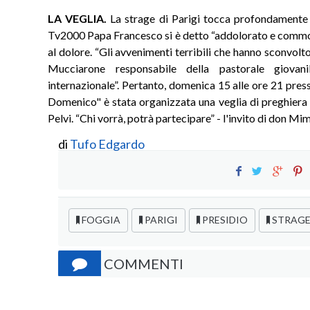
LA VEGLIA.
La strage di Parigi tocca profondamente a
Tv2000 Papa Francesco si è detto “addolorato e commoss
al dolore. “Gli avvenimenti terribili che hanno sconvo
Mucciarone responsabile della pastorale giovani
internazionale”. Pertanto, domenica 15 alle ore 21 pres
Domenico" è stata organizzata una veglia di preghiera
Pelvi. “Chi vorrà, potrà partecipare” - l'invito di don M
di
Tufo Edgardo
FOGGIA
PARIGI
PRESIDIO
STRAGE
COMMENTI