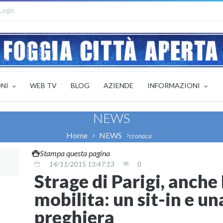
Login
ONI
WEB TV
BLOG
AZIENDE
INFORMAZIONI
NEWS
Home
NEWS
cronaca
Stampa questa pagina
14/11/2015 13:47:13
0
Strage di Parigi, anche 
mobilita: un sit-in e un
preghiera