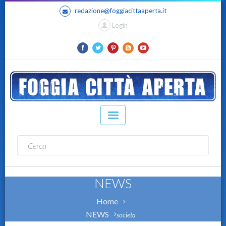
redazione@foggiacittaaperta.it
Login
NEWS
Home
NEWS
societa