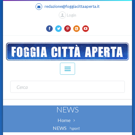
redazione@foggiacittaaperta.it
Login
NEWS
Home
NEWS
sport