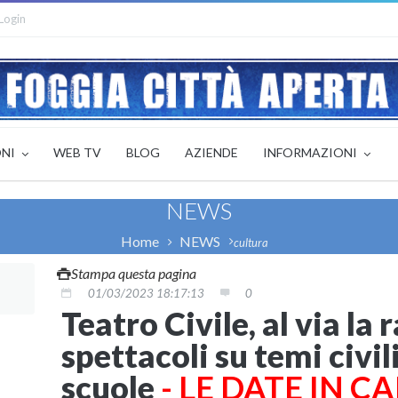
Login
ONI
WEB TV
BLOG
AZIENDE
INFORMAZIONI
NEWS
Home
NEWS
cultura
Stampa questa pagina
01/03/2023 18:17:13
0
Teatro Civile, al via la 
spettacoli su temi civili
scuole
- LE DATE IN 