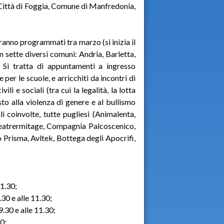
, Città di Foggia, Comune di Manfredonia,
ranno programmati tra marzo (si inizia il
ben sette diversi comuni: Andria, Barletta,
 Si tratta di appuntamenti a ingresso
per le scuole, e arricchiti da incontri di
i e sociali (tra cui la legalità, la lotta
rasto alla violenza di genere e al bullismo
li coinvolte, tutte pugliesi (Animalenta,
 Teatrermitage, Compagnia Palcoscenico,
o Prisma, Avltek, Bottega degli Apocrifi,
11.30;
.30 e alle 11.30;
9.30 e alle 11.30;
30;