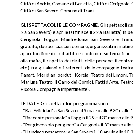
Città di Andria, Comune di Barletta, Città di Cerignola
Città di San Severo, Comune di Trani.
GLI SPETTACOLI E LE COMPAGNIE.
Gli spettacoli sa
9 a San Severo) e aprile (si finisce il 29 a Barletta) in 
Cerignola, Foggia, Manfredonia, San Severo e Trani.
gratuito, due per ciascun comune, organizzati in matinée 
approfondimento, dibattito e confronto su tematiche civil
alla mafia, il rispetto dei diritti delle persone, il cont
etc.) tra gli alunni e i referenti delle compagnie teatra
Panart, Meridiani perduti, Koreja, Teatro dei Limoni,
Marluna Teatro, Il Carro dei Comici, Fatti d’Arte, Teatr
Piccola Compagnia Impertinente).
LE DATE. Gli spettacoli in programma sono:
- “Bar Felicidad” a San Severo il 9 marzo alle 9.30 e alle 
- “Racconto personale” a Foggia il 29 e il 30 marzo alle 9
- “Per gioco solo per gioco” a Cerignola il 30 marzo alle 
- “Il sindaco pescatore” a San Severo il 18 aprile alle 10.