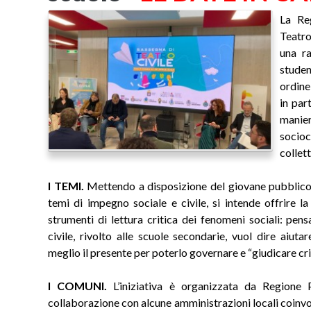
La Re
Teatro
una ra
studen
ordine
in par
mani
socio
collett
I TEMI.
Mettendo a disposizione del giovane pubblico 
temi di impegno sociale e civile, si intende offrire la
strumenti di lettura critica dei fenomeni sociali: pen
civile, rivolto alle scuole secondarie, vuol dire aiu
meglio il presente per poterlo governare e “giudicare cr
I COMUNI.
L’iniziativa è organizzata da Regione 
collaborazione con alcune amministrazioni locali coinvo