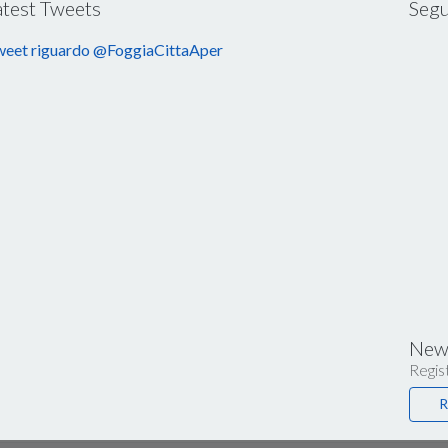
atest Tweets
Segu
eet riguardo @FoggiaCittaAper
News
Regist
R